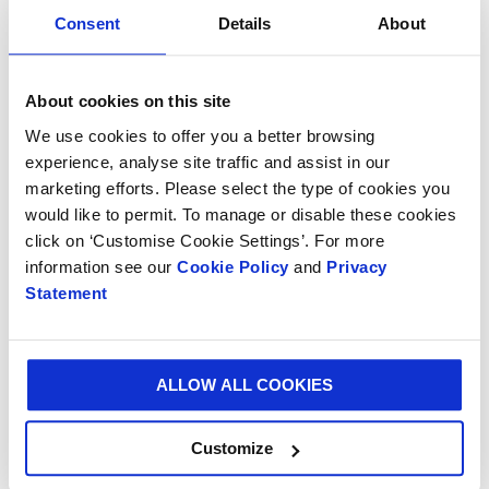
Consent
Details
About
La planta de Guadalajara también se eligió para
maximizar el rendimiento de la inversión, algo
importante si se tiene en cuenta que se preveía una
About cookies on this site
subida del 4% en los costos de la electricidad en
We use cookies to offer you a better browsing
México (que resultó ser del 5%). Afortunadamente, la
experience, analyse site traffic and assist in our
instalación fue un éxito desde su puesta en marcha en
marketing efforts. Please select the type of cookies you
marzo de 2020, produciendo 900mil KWh/año: El 20%
would like to permit. To manage or disable these cookies
de las necesidades energéticas totales de la planta.
click on ‘Customise Cookie Settings’. For more
Esto reducirá las emisiones indirectas de CO2 en 500
information see our
Cookie Policy
and
Privacy
toneladas al año, contribuyendo a los objetivos de
Statement
reducción de CO2 de Smurfit Kappa, así como a la
realización del ODS 7: Energía Asequible y Limpia.
ALLOW ALL COOKIES
"El proyecto fue muy emocionante", dice Stephany.
"Nos beneficiamos de un excelente trabajo en equipo
con la planta y los equipos de ingeniería de Smurfit
Customize
Kappa de México y Las Américas, y ganamos el interés