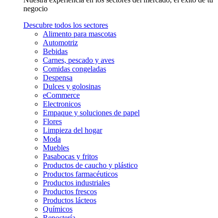
negocio
Descubre todos los sectores
Alimento para mascotas
Automotriz
Bebidas
Carnes, pescado y aves
Comidas congeladas
Despensa
Dulces y golosinas
eCommerce
Electronicos
Empaque y soluciones de papel
Flores
Limpieza del hogar
Moda
Muebles
Pasabocas y fritos
Productos de caucho y plástico
Productos farmacéuticos
Productos industriales
Productos frescos
Productos lácteos
Químicos
Repostería