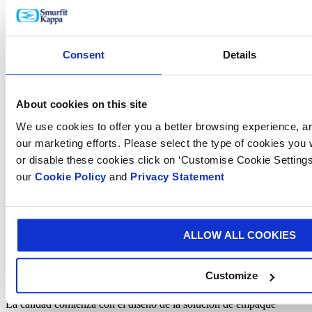
Mecánica del Papel y el Cartón
Utilizando los conocimientos de diseño del campo de la ingeniería
Consent
Details
mecánica y con la investigación experimental y de modelización
más avanzada, podemos mejorar y reinventar el papel, el cartón o
los empaques.
Leer más
About cookies on this site
We use cookies to offer you a better browsing experience, ana
our marketing efforts. Please select the type of cookies you
or disable these cookies click on ‘Customise Cookie Settings
our
Cookie Policy
and
Privacy Statement
ALLOW ALL COOKIES
Customize
Calidad
La calidad comienza con el diseño de la solución de empaque