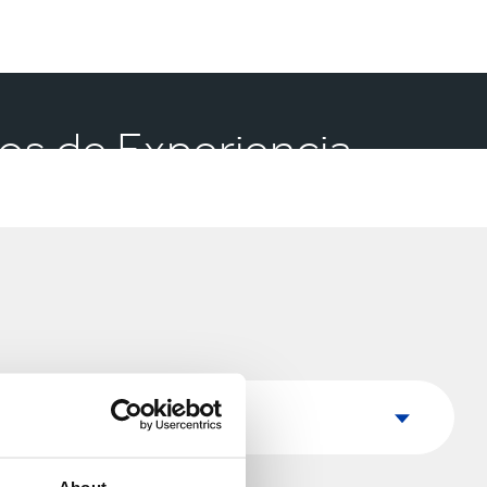
ros de Experiencia
País
País
About