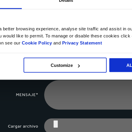
NOMBRE*
 better browsing experience, analyse site traffic and assist in o
ou would like to permit. To manage or disable these cookies clic
PAÍS*
ion see our
Cookie Policy
and
Privacy Statement
NÚMERO
Customize
A
TELEFÓNICO
MENSAJE*
Cargar archivo