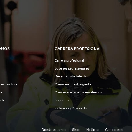
OMOS
CARRERA PROFESIONAL
Carrera profesional
Jóvenes profesionales
Desarrollo de talento
 estructura
Conoce a nuestra gente
ia
Compromiso de los empleados
ock
Seguridad
Inclusión y Diversidad
Dónde estamos
Shop
Noticias
Conócenos