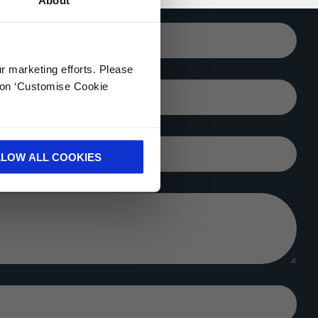
CORREO
ELECTRÓNICO*
ur marketing efforts. Please
k on ‘Customise Cookie
CIUDAD*
COMPAÑÍA
LLOW ALL COOKIES