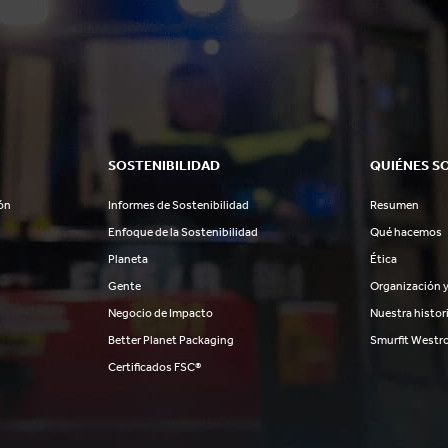
SOSTENIBILIDAD
QUIÉNES S
ón
Informes de Sostenibilidad
Resumen
Enfoque de la Sostenibilidad
Qué hacemos
Planeta
Ética
Gente
Organización y
Negocio de Impacto
Nuestra histor
Better Planet Packaging
Smurfit Westr
Certificados FSC®