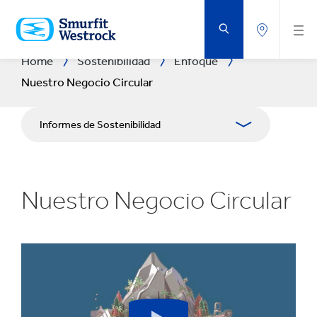
SALTAR
AL
CONTENIDO
PRINCIPAL
Home
Sostenibilidad
Enfoque
Nuestro Negocio Circular
Informes de Sostenibilidad
Enfoque
Nuestro Negocio Circular
Planeta
Gente
Negocio de Impacto
Centro de Descargas