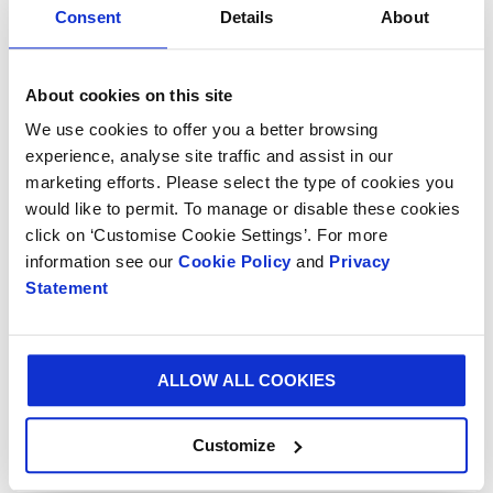
Consent
Details
About
podemos usar en nuestros procesos. Siempre que es
posible, colaboramos con organizaciones locales para
encontrar usos alternativos para estos, creando
About cookies on this site
nuevas oportunidades de negocio a nivel local.
We use cookies to offer you a better browsing
También cerramos el ciclo asociándonos con otros
experience, analyse site traffic and assist in our
sectores. Por ejemplo, durante el proceso de
marketing efforts. Please select the type of cookies you
producción de papel virgen, extraemos trementina y
would like to permit. To manage or disable these cookies
aceite de tallo, que son materias primas para las
click on ‘Customise Cookie Settings’. For more
industrias química, médica y farmacéutica.
information see our
Cookie Policy
and
Privacy
Statement
En el desarrollo de nuestros productos, trabajamos
hacia sinergias dentro de toda la cadena de valor. Por
ejemplo, el uso de soluciones de un solo material crea
eficiencias en las líneas de empaques de nuestros
ALLOW ALL COOKIES
clientes y, además, mejora la reciclabilidad de los
empaques después de su uso.
Customize
Los
bosques
en sí mismos son un ciclo cerrado,