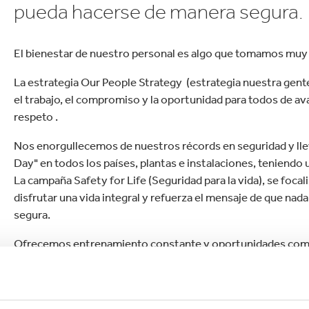
pueda hacerse de manera segura.
El bienestar de nuestro personal es algo que tomamos muy 
La estrategia Our People Strategy (estrategia nuestra gente
el trabajo, el compromiso y la oportunidad para todos de a
respeto .
Nos enorgullecemos de nuestros récords en seguridad y lle
Day" en todos los países, plantas e instalaciones, teniendo
La campaña Safety for Life (Seguridad para la vida), se focal
disfrutar una vida integral y refuerza el mensaje de que na
segura.
Ofrecemos entrenamiento constante y oportunidades como
abierto), desarrollado en alianza con la INSEAD Business Sc
Trabajamos duro para que SK sea un buen ciudadano corpora
de género, igualdad de oportunidades en cada nivel de la or