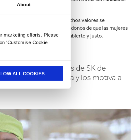
About
éxito y queremos asegurar que dichos valores se
 tomamos muy en serio, asegurándonos de que las mujeres
ur marketing efforts. Please
eras de un modo transparente, abierto y justo.
k on ‘Customise Cookie
 for Life, compañeros de SK de
LLOW ALL COOKIES
 hace feliz en la vida y los motiva a