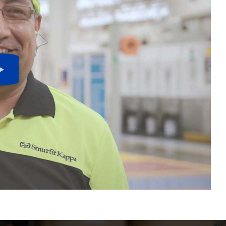
Botón
de
play