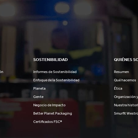
SOSTENIBILIDAD
QUIÉNES S
ón
Informes de Sostenibilidad
Resumen
Enfoque de la Sostenibilidad
Qué hacemos
Planeta
Ética
Gente
Organización y
Negocio de Impacto
Nuestra histor
Better Planet Packaging
Smurfit Westr
Certificados FSC®