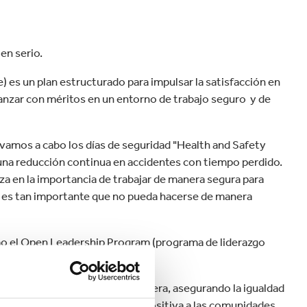
en serio.
) es un plan estructurado para impulsar la satisfacción en
vanzar con méritos en un entorno de trabajo seguro y de
vamos a cabo los días de seguridad "Health and Safety
 una reducción continua en accidentes con tiempo perdido.
iza en la importancia de trabajar de manera segura para
da es tan importante que no pueda hacerse de manera
 el Open Leadership Program (programa de liderazgo
hool en Francia.
tivo en los países en donde opera, asegurando la igualdad
ganización y una contribución positiva a las comunidades