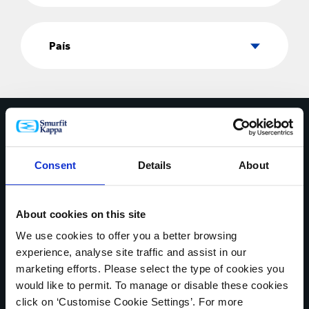
País
País
Contáctate con nosotros hoy
* Campos obligatorios
Consent
Details
About
NOMBRE*
About cookies on this site
We use cookies to offer you a better browsing
experience, analyse site traffic and assist in our
PAÍS*
marketing efforts. Please select the type of cookies you
would like to permit. To manage or disable these cookies
click on ‘Customise Cookie Settings’. For more