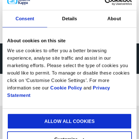
CONOCE MÁS
Consent
Details
About
About cookies on this site
We use cookies to offer you a better browsing
Inspírate con una visita a
experience, analyse site traffic and assist in our
marketing efforts. Please select the type of cookies you
uno de nuestros Centros
would like to permit. To manage or disable these cookies
click on ‘Customise Cookie Settings’. For more
de Experiencia
information see our
Cookie Policy
and
Privacy
Statement
ALLOW ALL COOKIES