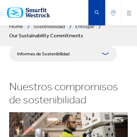
SALTAR
AL
CONTENIDO
PRINCIPAL
Home
Sostenibilidad
Enfoque
Our Sustainability Commitments
Informes de Sostenibilidad
Enfoque
Nuestros compromisos
Planeta
de sostenibilidad
Gente
Negocio de Impacto
Centro de Descargas