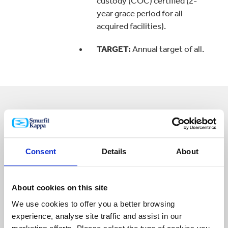
custody (COC) certified (2-
year grace period for all
acquired facilities).
TARGET:
Annual target of all.
Our key sustainability
areas
Consent
Details
About
About cookies on this site
We use cookies to offer you a better browsing
experience, analyse site traffic and assist in our