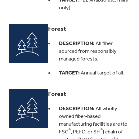
only)
Forest
DESCRIPTION:
All fiber
sourced from responsibly
managed forests.
TARGET
:
Annual target of all.
Forest
DESCRIPTION:
All wholly
owned fiber-based
manufacturing facilities are (to
®
®
FSC
, PEFC, or SFI
) chain of