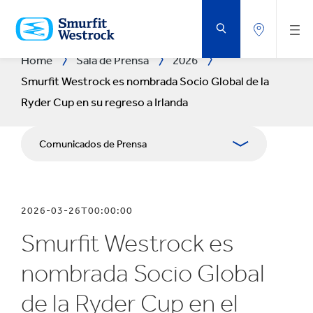
SALTAR
AL
CONTENIDO
PRINCIPAL
Home
Sala de Prensa
2026
Smurfit Westrock es nombrada Socio Global de la
Ryder Cup en su regreso a Irlanda
Comunicados de Prensa
Publicaciones
2026-03-26T00:00:00
Relaciones con Prensa
Smurfit Westrock es
Blog
nombrada Socio Global
de la Ryder Cup en el