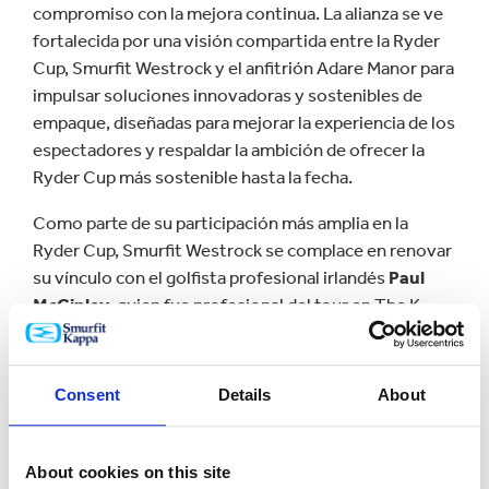
compromiso con la mejora continua. La alianza se ve
fortalecida por una visión compartida entre la Ryder
Cup, Smurfit Westrock y el anfitrión Adare Manor para
impulsar soluciones innovadoras y sostenibles de
empaque, diseñadas para mejorar la experiencia de los
espectadores y respaldar la ambición de ofrecer la
Ryder Cup más sostenible hasta la fecha.
Como parte de su participación más amplia en la
Ryder Cup, Smurfit Westrock se complace en renovar
su vínculo con el golfista profesional irlandés
Paul
McGinley
, quien fue profesional del tour en The K
Club a comienzos de la década del 2000. McGinley
lideró a Europa hacia la victoria en la Ryder Cup tanto
como capitán en 2014 como jugador, al convertir el
Consent
Details
About
putt ganador en 2002.
“Me encanta volver a estar asociado con Smurfit
About cookies on this site
Westrock, con quien tengo una larga y exitosa