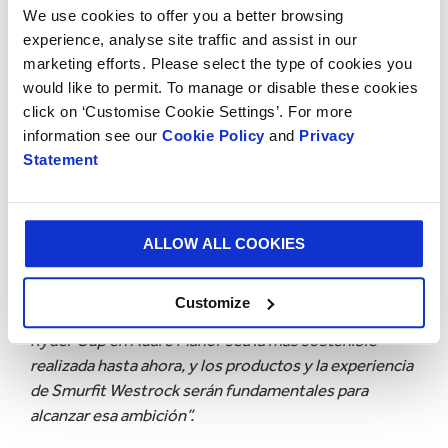
We use cookies to offer you a better browsing
historia”
, señaló
McGinley
.
“Espero con mucho
experience, analyse site traffic and assist in our
entusiasmo representar a la organización en su
marketing efforts. Please select the type of cookies you
recorrido junto a la Ryder Cup”.
would like to permit. To manage or disable these cookies
click on ‘Customise Cookie Settings’. For more
“La Ryder Cup promete ser el mayor evento
information see our
Cookie Policy
and
Privacy
deportivo jamás celebrado en la isla de Irlanda”
, dijo
Statement
Richard Atkinson, Chief Ryder Cup Officer
del grupo
European Tour.
“La oportunidad para organizaciones
con raíces locales de mostrar su experiencia ante una
audiencia global es enorme, y estamos encantados de
ALLOW ALL COOKIES
dar la bienvenida a una organización irlandesa del
prestigio de Smurfit Westrock a nuestra familia de
Customize
Socios Globales. Además, queremos que la próxima
Ryder Cup en Adare Manor sea la más sostenible
realizada hasta ahora, y los productos y la experiencia
de Smurfit Westrock serán fundamentales para
alcanzar esa ambición”.