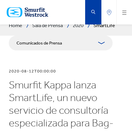
SALTAR
AL
CONTENIDO
PRINCIPAL
Home
Sala de Prensa
2020
SmartLife
Comunicados de Prensa
Publicaciones
2020-08-12T00:00:00
Relaciones con Prensa
Smurfit Kappa lanza
Blog
SmartLife, un nuevo
servicio de consultoría
especializada para Bag-