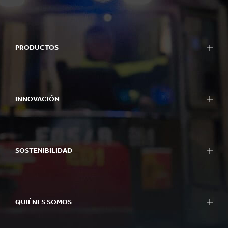
PRODUCTOS
Empaques
Empaques Bag-in-Box
INNOVACIÓN
Exhibidores
Maquinaria de Empaque
Nuestro Enfoque de Innovación
Papel para Corrugar
Áreas de I+D
Papel y Cartón
SOSTENIBILIDAD
Centros de I+D
Reciclaje
Centros de Experiencia
Informes de Sostenibilidad
Herramientas
Enfoque de la Sostenibilidad
Casos de Éxito
QUIÉNES SOMOS
Planeta
Gente