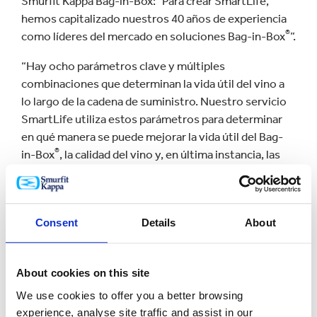
Smurfit Kappa Bag-in-Box: "Para crear SmartLife,
hemos capitalizado nuestros 40 años de experiencia
®
como líderes del mercado en soluciones Bag-in-Box
”.
“Hay ocho parámetros clave y múltiples
combinaciones que determinan la vida útil del vino a
lo largo de la cadena de suministro. Nuestro servicio
SmartLife utiliza estos parámetros para determinar
en qué manera se puede mejorar la vida útil del Bag-
®
in-Box
, la calidad del vino y, en última instancia, las
ventas".
El proceso de SmartLife se basa en tres etapas clave.
Smurfit Kappa trabaja primero con el cliente para
Consent
Details
About
definir las áreas problemáticas dentro de la cadena de
suministro e identificar las causas potenciales que
interfieren en la vida útil de los vinos Bag-in-Box, así
About cookies on this site
como las posibles áreas de mejora. Seguidamente, los
We use cookies to offer you a better browsing
expertos de SmartLife llevan a cabo un diagnóstico,
experience, analyse site traffic and assist in our