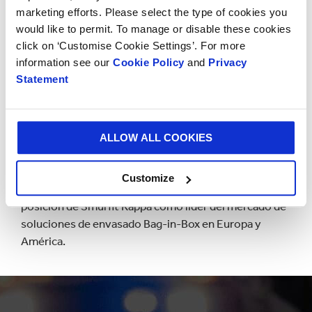
básico o completo, del proceso de llenado para
marketing efforts. Please select the type of cookies you
determinar los puntos críticos a través de los que se
would like to permit. To manage or disable these cookies
podría mejorar la vida útil al menor coste.
click on ‘Customise Cookie Settings’. For more
information see our
Cookie Policy
and
Privacy
Por último, para quienes buscan ampliar sus
Statement
conocimientos técnicos sobre la gama de soluciones
®
®
de envasado Bag-in-Box
y
Pouch-Up
, Smurfit Kappa
y Vitop organizan seminarios científicos sobre Bag-
ALLOW ALL COOKIES
®
in-Box
, de forma virtual o presencial, dirigidos a las
industrias del vino, zumo y agua.
Customize
El lanzamiento de SmartLife afianza aún más la
posición de Smurfit Kappa como líder del mercado de
soluciones de envasado Bag-in-Box en Europa y
América.