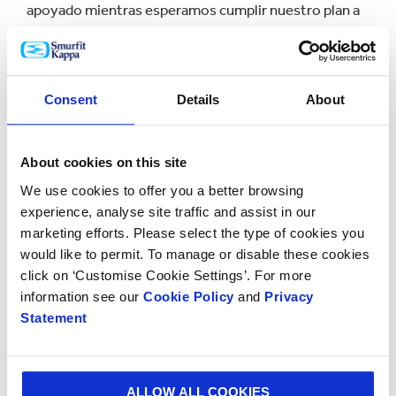
apoyado mientras esperamos cumplir nuestro plan a
medio plazo”.
Acerca de Extel
Consent
Details
About
La encuesta Extel comenzó en 1974 con 53 gestoras
de activos que dieron su opinión sobre el
About cookies on this site
asesoramiento que recibían de sus analistas
financieros en las empresas de intermediación
We use cookies to offer you a better browsing
bursátil.
experience, analyse site traffic and assist in our
marketing efforts. Please select the type of cookies you
Hoy en día, Extel es la principal evaluación
would like to permit. To manage or disable these cookies
independiente de la calidad en el sector europeo de la
click on ‘Customise Cookie Settings’. For more
inversión en renta variable. Con una experiencia
information see our
Cookie Policy
and
Privacy
Statement
ampliamente reconocida en los mercados
desarrollados y emergentes de Europa, Oriente
Medio, África del Norte y mercados fronterizos, Extel
proporciona información valiosa sobre temas de
ALLOW ALL COOKIES