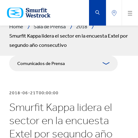
SALTAR
AL
CONTENIDO
PRINCIPAL
Home
Sala de Prensa
2018
Smurfit Kappa lidera el sector en la encuesta Extel por
segundo año consecutivo
Comunicados de Prensa
Publicaciones
2018-06-21T00:00:00
Relaciones con Prensa
Smurfit Kappa lidera el
Blog
sector en la encuesta
Extel por segundo año