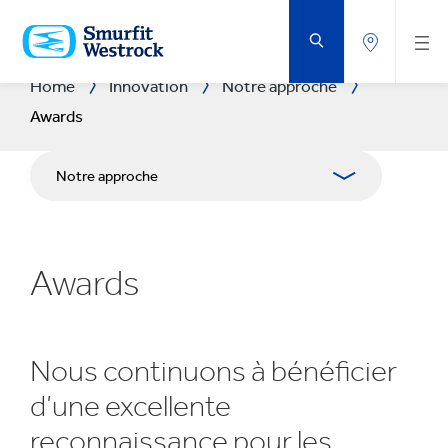
PASSER
AU
CONTENU
PRINCIPAL
Home
Innovation
Notre approche
Awards
Notre approche
Domaines de R&D
Awards
Centres R&D
Experience Centres
Nous continuons à bénéficier
Outils
d’une excellente
Success Stories
reconnaissance pour les