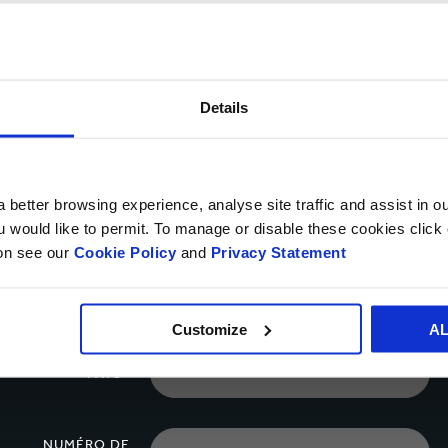
Details
Secteurs
de
Secteurs de marché
marché
 better browsing experience, analyse site traffic and assist in o
ou would like to permit. To manage or disable these cookies clic
ion see our
Cookie Policy
and
Privacy Statement
VOTRE NOM*
Customize
A
PAYS*
NUMÉRO DE