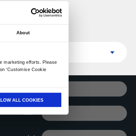
About
Pays
Pays
ur marketing efforts. Please
k on ‘Customise Cookie
VOTRE E-MAIL*
LLOW ALL COOKIES
VILLE*