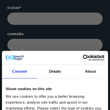
Cajas de archivo transfer:
Se utilizan para reunir y
almacenar papeles sueltos o documentos en una caja
CIUDAD*
que se pueda cerrar. Para utilizar en escritorios y
estantes de oficinas o en casa.
COMPAÑÍA
MENSAJE*
Consent
Details
About
About cookies on this site
We use cookies to offer you a better browsing
Cargar archivo
experience, analyse site traffic and assist in our
marketing efforts. Please select the type of cookies you