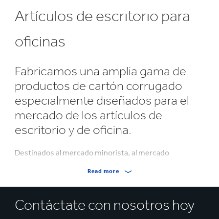
Artículos de escritorio para
oficinas
Fabricamos una amplia gama de
productos de cartón corrugado
especialmente diseñados para el
mercado de los artículos de
escritorio y de oficina.
Destinados al mercado minorista, al mercado
mayorista, a los pedidos por envío postal y a los
Read more
proveedores de artículos de escritorio y de oficina,
nuestros productos están disponibles en una gran
variedad de tamaños estándar o a medida de sus
Contáctate con nosotros hoy
requisitos de tamaño, impresión y resistencia.