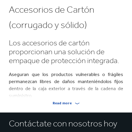
Accesorios de Cartón
(corrugado y sólido)
Los accesorios de cartón
proporcionan una solución de
empaque de protección integrada.
Aseguran que los productos vulnerables o frágiles
permanezcan libres de daños manteniéndolos fijos
dentro de la caja exterior a través de la cadena de
suministro.
Read more
Hechos de cartón corrugado o cartón sólido, los
accesorios de empaque están diseñados para su
Contáctate con nosotros hoy
propósito.