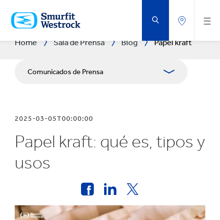
SALTAR
AL
CONTENIDO
PRINCIPAL
Home
Sala de Prensa
Blog
Papel kraft
Comunicados de Prensa
Publicaciones
2025-03-05T00:00:00
Recursos para los medios
Papel kraft: qué es, tipos y
usos