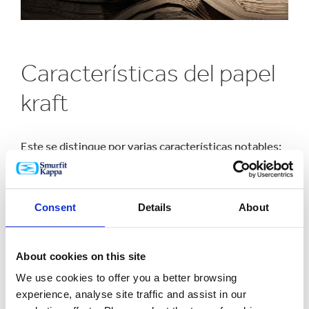
Características del papel
kraft
Este se distingue por varias características notables:
Alta resistencia mecánica y durabilidad:
Gracias a su proceso de fabricación, el papel kraft
Consent
Details
About
conserva una gran cantidad de fibras largas, lo
que le otorga una mayor resistencia mecánica y
lo hace
ideal para embalaje y otras aplicaciones
About cookies on this site
industriales.
We use cookies to offer you a better browsing
experience, analyse site traffic and assist in our
Flexibilidad:
A pesar de su resistencia, el papel