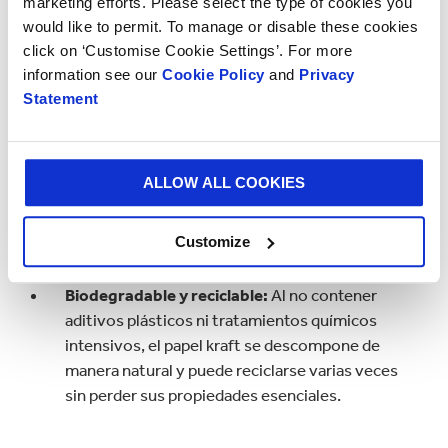
marketing efforts. Please select the type of cookies you
kraft es lo suficientemente flexible como para
would like to permit. To manage or disable these cookies
adaptarse a distintos usos, como empaques,
click on ‘Customise Cookie Settings’. For more
bolsas, sobres, etiquetas y manualidades.
information see our
Cookie Policy
and
Privacy
Statement
Disponibilidad en diferentes gramajes (peso):
Se encuentra en distintos espesores y pesos
(gramajes), permitiendo su uso en aplicaciones
ALLOW ALL COOKIES
que van desde papel delgado para envolver hasta
cartón corrugado para embalaje pesado.
Customize
Biodegradable y reciclable:
Al no contener
aditivos plásticos ni tratamientos químicos
intensivos, el papel kraft se descompone de
manera natural y puede reciclarse varias veces
sin perder sus propiedades esenciales.