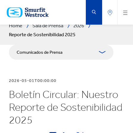
SALTAR
AL
CONTENIDO
PRINCIPAL
Home
Sala de Prensa
2026
Reporte de Sostenibilidad 2025
Comunicados de Prensa
Publicaciones
2026-05-01T00:00:00
Relaciones con Prensa
Boletín Circular: Nuestro
Blog
Reporte de Sostenibilidad
2025