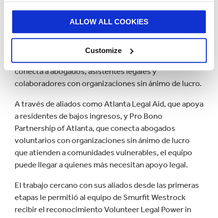
nuestra sede de Norteamérica, ubicada en Atlanta,
Georgia, están transformando su experiencia
ALLOW ALL COOKIES
profesional en impacto significativo a través de
trabajo legal pro bono y servicio voluntario. El nuevo
Customize
Comité Pro Bono y de Servicio Comunitario del sitio
conecta a abogados, asistentes legales y
colaboradores con organizaciones sin ánimo de lucro.
A través de aliados como Atlanta Legal Aid, que apoya
a residentes de bajos ingresos, y Pro Bono
Partnership of Atlanta, que conecta abogados
voluntarios con organizaciones sin ánimo de lucro
que atienden a comunidades vulnerables, el equipo
puede llegar a quienes más necesitan apoyo legal.
El trabajo cercano con sus aliados desde las primeras
etapas le permitió al equipo de Smurfit Westrock
recibir el reconocimiento Volunteer Legal Power in