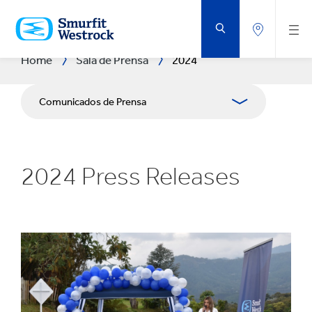
SALTAR
AL
CONTENIDO
PRINCIPAL
Home
Sala de Prensa
2024
Comunicados de Prensa
Publicaciones
2024 Press Releases
Relaciones con Prensa
Blog