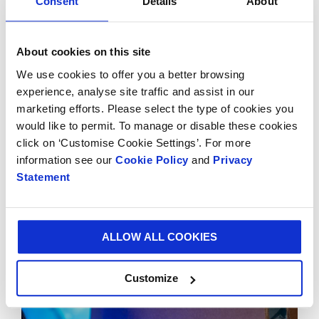
Consent
Details
About
About cookies on this site
We use cookies to offer you a better browsing
NEWS
10/10/2024 00:00:00
experience, analyse site traffic and assist in our
Smurfit Westrock Colombia y WWF Colombia unen
marketing efforts. Please select the type of cookies you
esfuerzos para promover la sostenibilidad y la
would like to permit. To manage or disable these cookies
conservación del medio ambiente en el país
click on ‘Customise Cookie Settings’. For more
information see our
Cookie Policy
and
Privacy
Statement
ALLOW ALL COOKIES
Customize