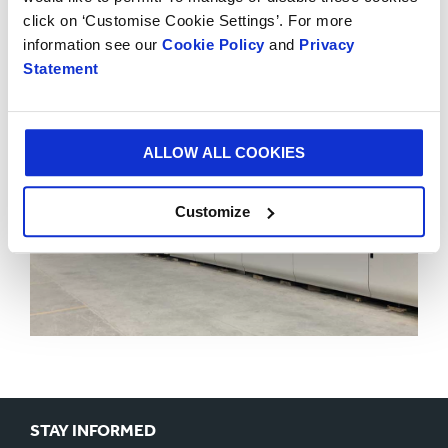
México, por 22 millones de dólares que Smurfit Kappa
click on ‘Customise Cookie Settings’. For more
realizó el año pasado.
information see our
Cookie Policy
and
Privacy
Statement
ALLOW ALL COOKIES
Customize
STAY INFORMED