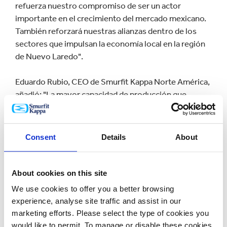
refuerza nuestro compromiso de ser un actor
importante en el crecimiento del mercado mexicano.
También reforzará nuestras alianzas dentro de los
sectores que impulsan la economía local en la región
de Nuevo Laredo".
Eduardo Rubio, CEO de Smurfit Kappa Norte América,
añadió: "La mayor capacidad de producción que
tenemos ahora gracias a esta inversión ha reforzado
nuestra capacidad para satisfacer las necesidades de
los clientes actuales y potenciales en la región.
Consent
Details
About
Smurfit Kappa es una fuente confiable de empaques
sostenibles de alto rendimiento, independientemente
de la complejidad del producto o de los requisitos de
About cookies on this site
la cadena de suministro.”
We use cookies to offer you a better browsing
experience, analyse site traffic and assist in our
Esta última inversión se suma a la ampliación de la
marketing efforts. Please select the type of cookies you
planta de corrugado de Culiacán, en el noroeste de
would like to permit. To manage or disable these cookies