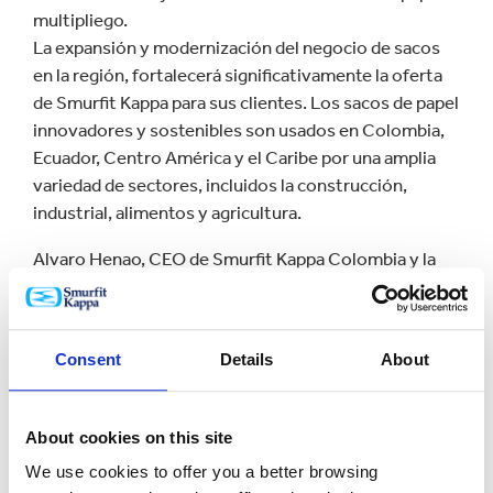
multipliego.
La expansión y modernización del negocio de sacos
en la región, fortalecerá significativamente la oferta
de Smurfit Kappa para sus clientes. Los sacos de papel
innovadores y sostenibles son usados en Colombia,
Ecuador, Centro América y el Caribe por una amplia
variedad de sectores, incluidos la construcción,
industrial, alimentos y agricultura.
Alvaro Henao, CEO de Smurfit Kappa Colombia y la
región de Centro América, afirmó que: “Uno de los
principales compromisos de la Compañía es el
negocio de los sacos de papel. Con estas nuevas
Consent
Details
About
inversiones, estamos llevando nuestro portafolio de
soluciones de empaque al siguiente nivel.
About cookies on this site
Tenemos gran expectativa de crear nuevas alianzas
con nuestros clientes para generar el crecimiento de
We use cookies to offer you a better browsing