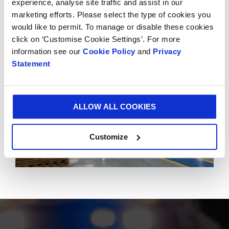
su negocio, mientras logramos también disminuir los
experience, analyse site traffic and assist in our
residuos de empaque y proteger el planeta”.
marketing efforts. Please select the type of cookies you
would like to permit. To manage or disable these cookies
click on ‘Customise Cookie Settings’. For more
information see our
Cookie Policy
and
Privacy
Statement
ALLOW ALL COOKIES
Customize