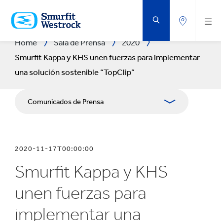
SALTAR
AL
CONTENIDO
PRINCIPAL
Home
Sala de Prensa
2020
Smurfit Kappa y KHS unen fuerzas para implementar
una solución sostenible “TopClip”
Comunicados de Prensa
Publicaciones
2020-11-17T00:00:00
Relaciones con Prensa
Smurfit Kappa y KHS
Blog
unen fuerzas para
implementar una