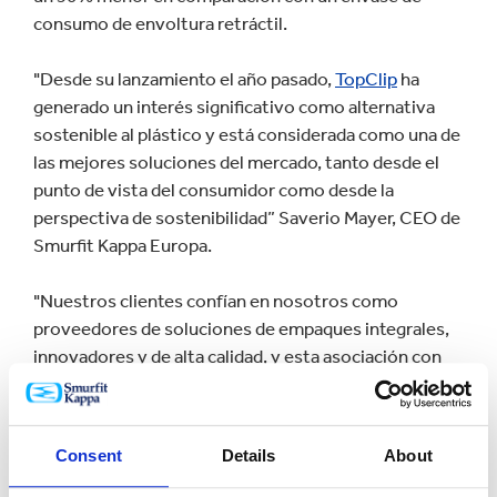
consumo de envoltura retráctil.
"Desde su lanzamiento el año pasado,
TopClip
ha
generado un interés significativo como alternativa
sostenible al plástico y está considerada como una de
las mejores soluciones del mercado, tanto desde el
punto de vista del consumidor como desde la
perspectiva de sostenibilidad” Saverio Mayer, CEO de
Smurfit Kappa Europa.
"Nuestros clientes confían en nosotros como
proveedores de soluciones de empaques integrales,
innovadores y de alta calidad, y esta asociación con
KHS, un líder mundial en tecnología nos permite
satisfacer esa demanda y trabajar en perfecta armonía
con sus soluciones de maquinaria especializada"
Consent
Details
About
En el marco de la alianza, Johannes T. Grobe, Jefe de