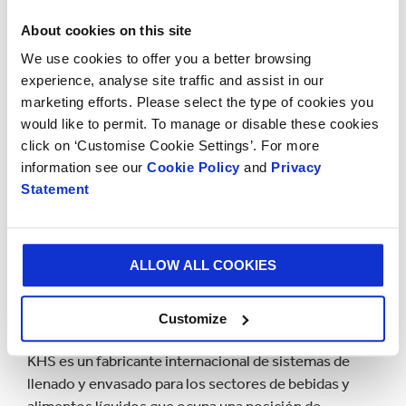
Ventas de KHS, dijo: "En KHS decidimos ser pioneros
About cookies on this site
en lo que respecta a la sostenibilidad, y el producto
We use cookies to offer you a better browsing
TopClip
es una muestra de que es posible generar más
experience, analyse site traffic and assist in our
alternativas de empaque sostenibles para minoristas
marketing efforts. Please select the type of cookies you
y marcas”
would like to permit. To manage or disable these cookies
click on ‘Customise Cookie Settings’. For more
"La optimización de los sistemas de embalaje, el
information see our
Cookie Policy
and
Privacy
ahorro de materiales y energía siempre ha sido una de
Statement
las principales áreas de especialización de KHS.
TopClip
es otro revolucionario cambio para la
industria de bebidas y, junto con Smurfit Kappa,
ALLOW ALL COOKIES
estamos encantados de ofrecer a nuestros clientes
una solución integral de envasado y automatización",
concluyó Grobe.
Customize
KHS es un fabricante internacional de sistemas de
llenado y envasado para los sectores de bebidas y