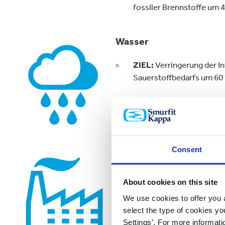
fossiler Brennstoffe um 4
Wasser
ZIEL:
Verringerung der I
Sauerstoffbedarfs um 60 
ERFOLG:
Verringerung de
Sauerstoffbedarfs um 38,
Consent
Abfall
ZIEL:
Verringerung der A
About cookies on this site
% bis 2025.
We use cookies to offer you a
ERFOLG:
Verringerung de
select the type of cookies y
Settings’. For more informat
um 29,2 % seit 2013.