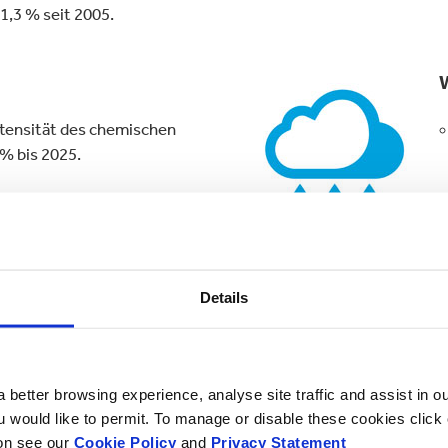
1,3 % seit 2005.
ntensität des chemischen
% bis 2025.
r Intensität des chemischen
5 % seit 2005.
Details
bfalldeponieintensität um 30
 better browsing experience, analyse site traffic and assist in o
r Abfalldeponieintensität
ou would like to permit. To manage or disable these cookies clic
ion see our
Cookie Policy
and
Privacy Statement