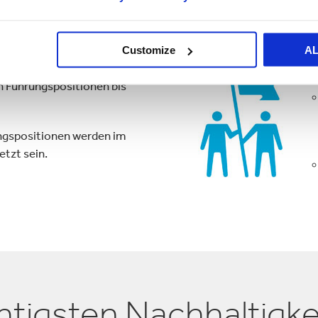
Customize
A
n Führungspositionen bis
ngspositionen werden im
etzt sein.
htigsten Nachhaltigke