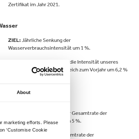
Zertifikat im Jahr 2021.
Wasser
ZIEL:
Jährliche Senkung der
Wasserverbrauchsintensität um 1 %.
ERFOLG:
Im Jahr 2021 wird die Intensität unseres
Wasserverbrauchs im Vergleich zum Vorjahr um 6,2 %
gesenkt.
About
Health and Safety
ZIEL:
Jährliche Senkung der Gesamtrate der
meldepflichtigen Unfälle um 5 %.
ur marketing efforts. Please
k on ‘Customise Cookie
ERFOLG:
Senkung der Gesamtrate der