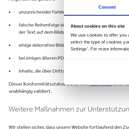
Consent
unzureichender Farbkontrast zwischen Text und Hinte
falsche Reihenfolge der Überschriften aufgrund der an
About cookies on this site
der Text auf dem Bildschirm erscheint.
We use cookies to offer you a
select the type of cookies y
einige dekorative Bilder können ein Alt-Tag enthalten,
Settings’. For more informat
bei einigen älteren PDFs kann ein Titel fehlen
Inhalte, die über Drittanbieter bereitgestellt werden
Dieser Konformitätsstatus wurde von
AbilityNet
, einer 
unabhängig validiert.
Weitere Maßnahmen zur Unterstützung 
Wir stellen sicher, dass unsere Website fortlaufend den Z