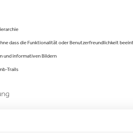
ierarchie
ohne dass die Funktionalität oder Benutzerfreundlichkeit beein
n und informativen Bildern
mb-Trails
ung
1 Stufe AA.
rt, in denen dies aus gerechtfertigten technischen oder praktis