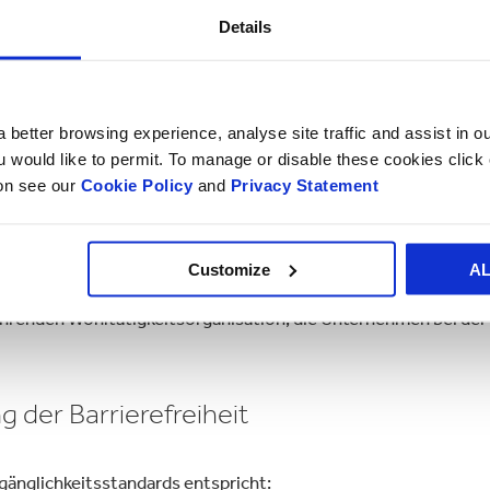
Details
rgrund (in einer kleinen Anzahl von Komponenten), was bedeu
fänglichen Einrichtung der Seite, was bedeutet, dass Bildschir
 better browsing experience, analyse site traffic and assist in o
ou would like to permit. To manage or disable these cookies clic
 da wir eine zentrale Bibliothek für Bilder verwenden
ion see our
Cookie Policy
and
Privacy Statement
Customize
A
führenden Wohltätigkeitsorganisation, die Unternehmen bei der 
der Barrierefreiheit
ugänglichkeitsstandards entspricht: