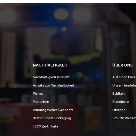
NACHHALTIGKEIT
ÜBER UNS
Nachhaltigkeitsbericht
Auf einen Blick
Ansatz zur Nachhaltigkeit
Unser Handel
Planet
Ethiken
Menschen
Standorte
Wirkungsvolles Geschäft
Historie
Better Planet Packaging
Smurfit Westr
FSC® Zertifikate