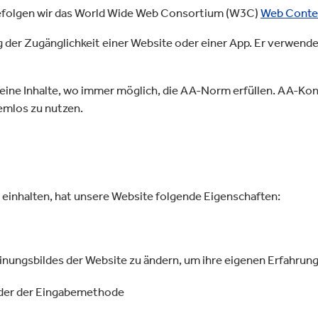
ielfalt
lektronik
Industrieprodukte
 befolgen wir das World Wide Web Consortium (W3C)
Web Conten
der Zugänglichkeit einer Website oder einer App. Er verwende
ss seine Inhalte, wo immer möglich, die AA-Norm erfüllen. AA-
lemlos zu nutzen.
 einhalten, hat unsere Website folgende Eigenschaften:
einungsbildes der Website zu ändern, um ihre eigenen Erfahrun
oder der Eingabemethode