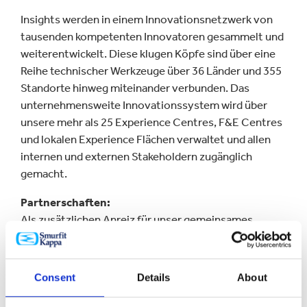
Insights werden in einem Innovationsnetzwerk von
tausenden kompetenten Innovatoren gesammelt und
weiterentwickelt. Diese klugen Köpfe sind über eine
Reihe technischer Werkzeuge über 36 Länder und 355
Standorte hinweg miteinander verbunden. Das
unternehmensweite Innovationssystem wird über
unsere mehr als 25 Experience Centres, F&E Centres
und lokalen Experience Flächen verwaltet und allen
internen und externen Stakeholdern zugänglich
gemacht.
Partnerschaften:
Als zusätzlichen Anreiz für unser gemeinsames
Innovationsnetzwerk arbeiten wir mit Universitäten
und Organisationen zusammen, binden die
kompetentesten externen Experten ein und
Consent
Details
About
kooperieren mit erfahrenen Supply-Chain-Partnern.