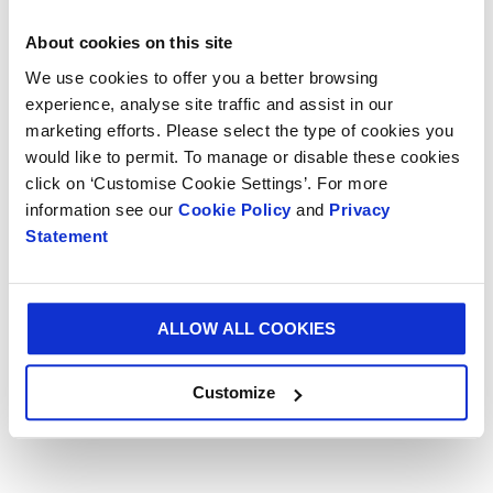
Emissionen fossiler Brennstoffe.
About cookies on this site
Reduzierung der Kohlenstoffemissionen
We use cookies to offer you a better browsing
experience, analyse site traffic and assist in our
Wo möglich, Umstellung auf CO2-neutrale
marketing efforts. Please select the type of cookies you
Biokraftstoffe und andere erneuerbare
would like to permit. To manage or disable these cookies
Lösungen.
click on ‘Customise Cookie Settings’. For more
information see our
Cookie Policy
and
Privacy
Mithilfe unserer Tools wie Paper to Box und Pack
Statement
Expert arbeiten wir mit unseren Kunden zusammen,
um den CO2-Fußabdruck ihrer Verpackungen zu
ermitteln und intelligente Lösungen zu entwickeln,
ALLOW ALL COOKIES
mit denen sie ihre Emissionen erheblich reduzieren
können. Wir helfen ihnen, Produktabfälle zu
vermeiden, überflüssige Verpackungen zu minimieren
Customize
und das Recycling zu steigern.