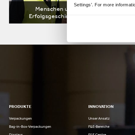
Settings’. For more informat
Menschen und
Umwelt
Erfolgsgeschichten
PRODUKTE
INNOVATION
Verpackungen
Unser Ansatz
Bag-in-Box-Verpackungen
F&E-Bereiche
Displays
F&E Centre