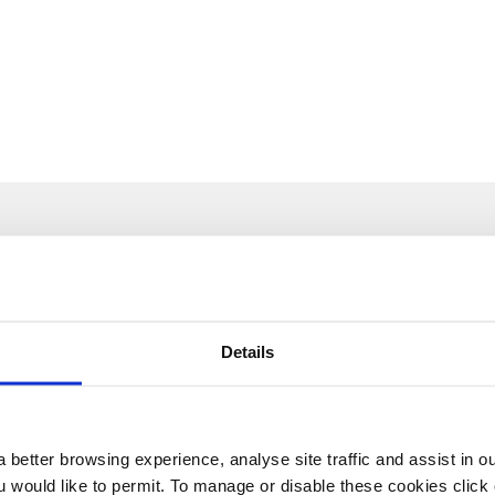
ielfalt
lektronik
Industrieprodukte
itere Geschichten le
Details
 better browsing experience, analyse site traffic and assist in o
ou would like to permit. To manage or disable these cookies clic