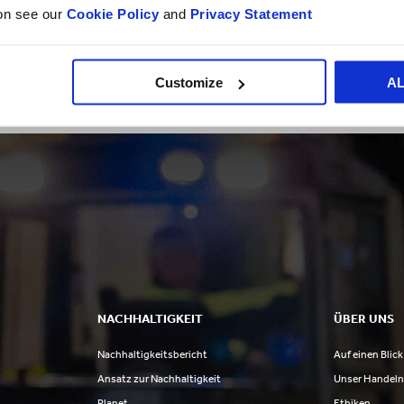
ion see our
Cookie Policy
and
Privacy Statement
 Erfolgsgeschichten
Kunden-Erfolgsgesc
Customize
A
NACHHALTIGKEIT
ÜBER UNS
Nachhaltigkeitsbericht
Auf einen Blick
Ansatz zur Nachhaltigkeit
Unser Handel
Planet
Ethiken