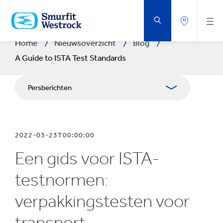
DOORGAAN
NAAR
DE
BELANGRIJKSTE
INHOUD
Home
Nieuwsoverzicht
Blog
A Guide to ISTA Test Standards
Persberichten
Persberichten
2022-03-23T00:00:00
Publicaties
Een gids voor ISTA-
Mediabronnen
testnormen:
verpakkingstesten voor
transport