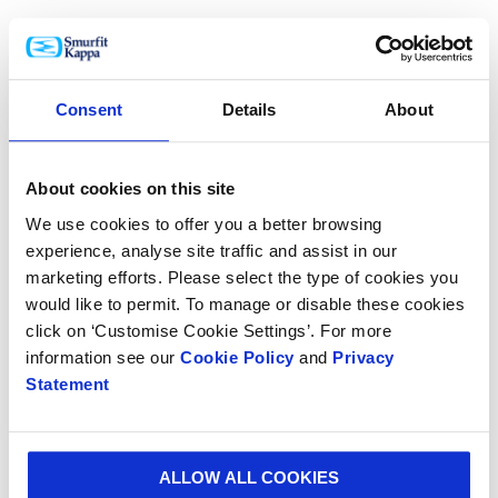
1G: Packaged-Products weighing 150 lb (68 kg) or
Less utilizing Random Vibration
Consent
Details
About
1H: Integrity Testing for Packaged-Products
weighing Over 150 lb (68 kg) utilizing Random
Vibration
About cookies on this site
2A: Packaged-Products weighing 150 lb (68 kg) or
We use cookies to offer you a better browsing
Less
experience, analyse site traffic and assist in our
marketing efforts. Please select the type of cookies you
2B: Packaged-Products weighing over 150 lb (68
would like to permit. To manage or disable these cookies
kg)
click on ‘Customise Cookie Settings’. For more
information see our
Cookie Policy
and
Privacy
2C: Furniture Packages
Statement
3A: Parcel Delivery System Shipments 150 lb
(70kg) or Less
ALLOW ALL COOKIES