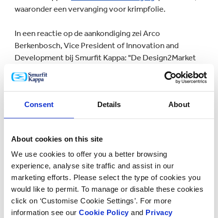
waaronder een vervanging voor krimpfolie.
In een reactie op de aankondiging zei Arco
Berkenbosch, Vice President of Innovation and
Development bij Smurfit Kappa: "De Design2Market
Factory biedt onze klanten de snelste manier om hun
nieuwe verpakkingsoplossingen te lanceren en heeft
een revolutie teweeggebracht in het
Consent
Details
About
ontwikkelingsproces. Het is opgezet om hen te
voorzien van een tastbaar prototype dat kan worden
getest met consumenten en vervolgens kan worden
About cookies on this site
verfijnd en aangescherpt voordat wordt overgegaan
tot productie op grote schaal.
We use cookies to offer you a better browsing
experience, analyse site traffic and assist in our
marketing efforts. Please select the type of cookies you
"We brengen alle relevante stakeholders samen op
would like to permit. To manage or disable these cookies
het designtraject van idee tot productie en, indien
click on ‘Customise Cookie Settings’. For more
van toepassing, certificering, waardoor klanten
information see our
Cookie Policy
and
Privacy
robuuste data en inzichten kunnen gebruiken om hun