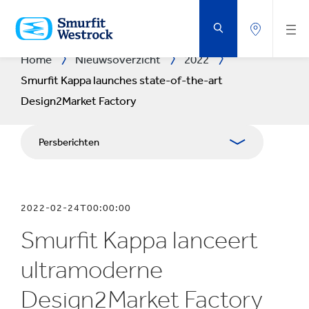
DOORGAAN
NAAR
DE
BELANGRIJKSTE
INHOUD
Home
Nieuwsoverzicht
2022
Smurfit Kappa launches state-of-the-art
Design2Market Factory
Persberichten
Publicaties
2022-02-24T00:00:00
Mediabetrekkingen
Smurfit Kappa lanceert
Blog
ultramoderne
Design2Market Factory