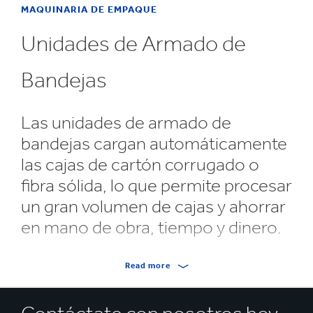
MAQUINARIA DE EMPAQUE
Unidades de Armado de
Bandejas
Las unidades de armado de
bandejas cargan automáticamente
las cajas de cartón corrugado o
fibra sólida, lo que permite procesar
un gran volumen de cajas y ahorrar
en mano de obra, tiempo y dinero.
Nuestra maquinaria de armado de bandejas sirve para
Read more
todos los estilos de bandejas, incluyendo el empaque
de dos piezas, el empaque retractilado con bandeja, las
bandejas de panel bajo, las bandejas de panel elevado,