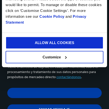
would like to permit. To manage or disable these cookies
click on ‘Customise Cookie Settings’. For more
information see our
Cookie Policy
and
Privacy
Statement
Se pueden cargar hasta 5 de archivos. Máximo (5Mb) por
archivo
Sí, deseo recibir información actualizada de Smurfit
ALLOW ALL COOKIES
Kappa y acepto el contenido de la
declaración de privacidad.
Puedes darte de baja en cualquier momento utilizando el
Customize
vínculo que aparece en los correos electrónicos que recibas.
Tiene el derecho de objetar, en cualquier momento, sobre el
procesamiento y tratamiento de sus datos personales para
propósitos de mercadeo directo
contactándonos
.