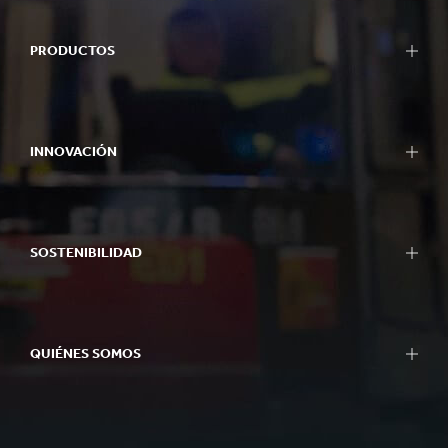
PRODUCTOS
Empaques
Empaques Bag-in-Box
INNOVACIÓN
Exhibidores
Maquinaria de Empaque
Nuestro Enfoque de Innovación
Papel para Corrugar
Áreas de I+D
Papel y Cartón
SOSTENIBILIDAD
Centros de I+D
Reciclaje
Centros de Experiencia
Informes de Sostenibilidad
Herramientas
Enfoque de la Sostenibilidad
Casos de Éxito
QUIÉNES SOMOS
Planeta
Gente
Resumen
Negocio de Impacto
Qué hacemos
Better Planet Packaging