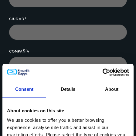
Las empacadoras de cajas de carga superior son
extremadamente versátiles y pueden adaptarse
CIUDAD*
fácilmente a distintos estilos de empaque.
COMPAÑÍA
MENSAJE*
Consent
Details
About
About cookies on this site
We use cookies to offer you a better browsing
experience, analyse site traffic and assist in our
Cargar archivo
marketing efforts. Please select the type of cookies you