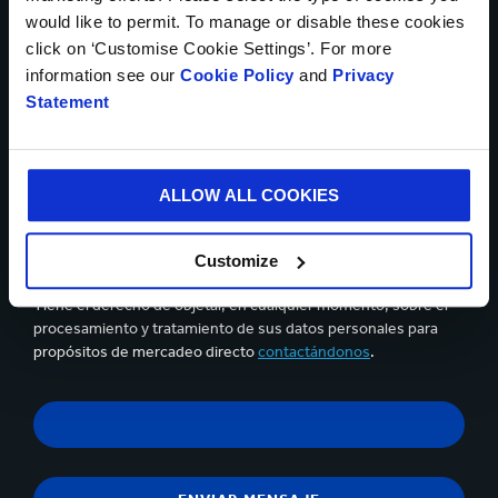
would like to permit. To manage or disable these cookies
click on ‘Customise Cookie Settings’. For more
information see our
Cookie Policy
and
Privacy
Statement
Se pueden cargar hasta 5 de archivos. Máximo (5Mb) por
archivo
Sí, deseo recibir información actualizada de Smurfit
ALLOW ALL COOKIES
Kappa y acepto el contenido de la
declaración de privacidad.
Puedes darte de baja en cualquier momento utilizando el
Customize
vínculo que aparece en los correos electrónicos que recibas.
Tiene el derecho de objetar, en cualquier momento, sobre el
procesamiento y tratamiento de sus datos personales para
propósitos de mercadeo directo
contactándonos
.