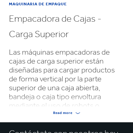
MAQUINARIA DE EMPAQUE
Empacadora de Cajas -
Carga Superior
Las máquinas empacadoras de
cajas de carga superior están
diseñadas para cargar productos
de forma vertical por la parte
superior de una caja abierta,
bandeja o caja tipo envoltura
mediante el uso de robots o
sistemas de recogida y colocación
Read more
Mediante el uso de cabezales de agarre diseñados a