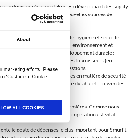
des exigences réglementaires. En développant des supply
 coûts, innover, développer de nouvelles sources de
 et à celles de nos clients.
epose sur sept piliers : qualité, hygiène et sécurité,
About
nue, service et support technique, environnement et
implications en matière de développement durable :
r les processus pertinents pour les fournisseurs (en
; atténuer les risques liés aux questions
ur marketing efforts. Please
spillage en répondant aux exigences en matière de sécurité
k on ‘Customise Cookie
ouvons promouvoir une croissance durable et trouver des
renantes est celle des matières premières. Comme nous
LLOW ALL COOKIES
nement en bois et en papier de récupération est vital.
ente le poste de dépenses le plus important pour Smurfit
de cartographie des risques sur-mesure afin de révéler