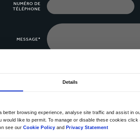
NUMÉRO DE
TÉLÉPHONE
MESSAGE*
Télécharger un
fichier
Details
Vous pouvez télécharger
Oui, je souhaite recevoir des informations de Smurfit K
 better browsing experience, analyse site traffic and assist in o
déclaration de confidentialité.
ou would like to permit. To manage or disable these cookies clic
ion see our
Cookie Policy
and
Privacy Statement
Vous pouvez vous désabonner à tout moment en suivant le lien de l’e-m
moment du droit de vous opposer à l’utilisation de vos données personn