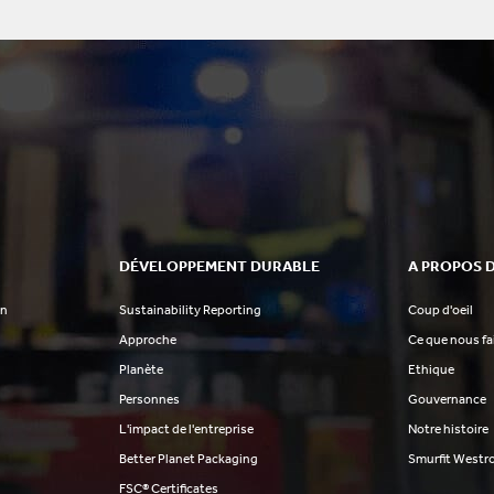
DÉVELOPPEMENT DURABLE
A PROPOS 
on
Sustainability Reporting
Coup d'oeil
Approche
Ce que nous f
Planète
Ethique
Personnes
Gouvernance
L'impact de l'entreprise
Notre histoire
Better Planet Packaging
Smurfit Westr
FSC® Certificates