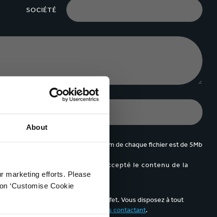
SOCIÉTÉ
About
 jusqu'à 5 fichiers. Le poids maximum de chaque fichier est de 5Mb
appa et je confirme avoir lu et accepté le contenu de la
ur marketing efforts. Please
k on ‘Customise Cookie
ail de communication prévu à cet effet. Vous disposez à tout
elles à des fins publicitaires en
nous contactant
.