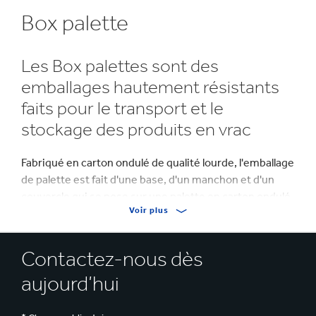
Box palette
Les Box palettes sont des
emballages hautement résistants
faits pour le transport et le
stockage des produits en vrac
Fabriqué en carton ondulé de qualité lourde, l'emballage
de palette est fait d'une base, d'un manchon et d'un
couvercle qui se pose sur une palette en carton ondulé
Voir plus
ou en bois.
Tous les emballages de palette ont été conçus pour
Contactez-nous dès
fournir le niveau de résistance nécessaire pour
aujourd’hui
répondre aux exigences physiques de la supply chain,
sur les voies terrestres ou aériennes.