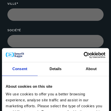
VILLE*
SOCIÉTÉ
MESSAGE*
Consent
Details
About
About cookies on this site
We use cookies to offer you a better browsing
Télécharger un fichier
experience, analyse site traffic and assist in our
marketing efforts. Please select the type of cookies you