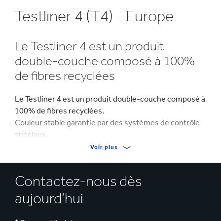
Testliner 4 (T4) - Europe
Le Testliner 4 est un produit
double-couche composé à 100%
de fibres recyclées
Le Testliner 4 est un produit double-couche composé à
100% de fibres recyclées.
Couleur stable garantie par des systèmes de contrôle
spéciaux.
Voir plus
Peut servir de liner interne pour différentes
applications pour lesquelles la résistance n'est pas une
Contactez-nous dès
priorité
aujourd’hui