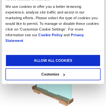
était de voir comment nous pouvions optimiser leur chaîne
d'approvisionnement en termes de temps, de coûts et de
We use cookies to offer you a better browsing
développement durable.
experience, analyse site traffic and assist in our
marketing efforts. Please select the type of cookies you
« Notre nouvelle solution à base de papier, combinant les
would like to permit. To manage or disable these cookies
capacités de production de carton ondulé et de carton nid
click on ‘Customise Cookie Settings’. For more
d'abeille, est solide et nous permet de fournir un service
information see our
Cookie Policy
and
Privacy
innovant et fiable à notre précieux partenaire Scania.”
Statement
ALLOW ALL COOKIES
Customize