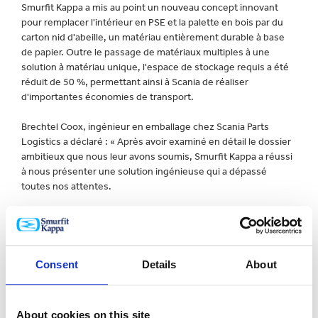
Smurfit Kappa a mis au point un nouveau concept innovant
pour remplacer l'intérieur en PSE et la palette en bois par du
carton nid d'abeille, un matériau entièrement durable à base
de papier. Outre le passage de matériaux multiples à une
solution à matériau unique, l'espace de stockage requis a été
réduit de 50 %, permettant ainsi à Scania de réaliser
d'importantes économies de transport.
Brechtel Coox, ingénieur en emballage chez Scania Parts
Logistics a déclaré : « Après avoir examiné en détail le dossier
ambitieux que nous leur avons soumis, Smurfit Kappa a réussi
à nous présenter une solution ingénieuse qui a dépassé
toutes nos attentes.
« Scania Parts Logistics repose sur une chaîne
d'approvisionnement optimisée afin de garantir à nos clients
un service haut de gamme. »
Consent
Details
About
Erik Bunge, PDG de Smurfit Kappa Ondulé Benelux ajoute : «
Ce projet est le résultat d'un processus de collaboration entre
Smurfit Kappa et Scania Parts Logistics. Notre point de départ
About cookies on this site