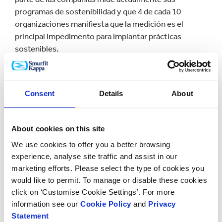
programas de sostenibilidad y que 4 de cada 10
organizaciones manifiesta que la medición es el
principal impedimento para implantar prácticas
sostenibles.
El estudio también muestra que el 82 % de los
ejecutivos considera que la sostenibilidad es una
Consent
Details
About
inversión a largo plazo y no un coste. Además, está
cambiando considerablemente las normas contables
en casi tres cuartas partes de las empresas. Ahora
About cookies on this site
bien, menos de la mitad de las organizaciones es
We use cookies to offer you a better browsing
capaz de vincular la sostenibilidad con sus resultados
experience, analyse site traffic and assist in our
financieros.
marketing efforts. Please select the type of cookies you
would like to permit. To manage or disable these cookies
Ken Bowles, director financiero de Smurfit Kappa,
click on ‘Customise Cookie Settings’. For more
explica al respecto que, “dado que nos adentramos en
information see our
Cookie Policy
and
Privacy
tiempos marcados por la incertidumbre económica,
Statement