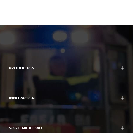
PRODUCTOS
Embalaje
Embalaje Bag-in-Box
INNOVACIÓN
Displays
Maquinaria de embalaje
Nuestro enfoque en innovación
Papel para cartón ondulado
Áreas de I+D
Papel y cartón
SOSTENIBILIDAD
Centros de I+D