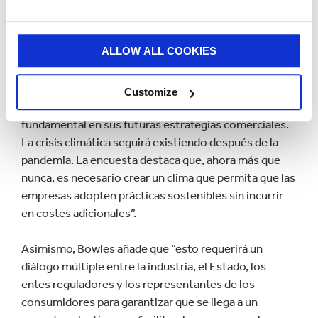
las empresas están dedicando sus esfuerzos a
recuperarse y están centrando toda su atención en la
reconstrucción, a medida que se relajan las
ALLOW ALL COOKIES
restricciones sanitarias públicas. Teniendo en cuenta
lo aprendido en las recesiones anteriores, los
dirigentes empresariales tampoco pueden perder de
Customize
vista el futuro, pues la sostenibilidad tendrá un papel
fundamental en sus futuras estrategias comerciales.
La crisis climática seguirá existiendo después de la
pandemia. La encuesta destaca que, ahora más que
nunca, es necesario crear un clima que permita que las
empresas adopten prácticas sostenibles sin incurrir
en costes adicionales”.
Asimismo, Bowles añade que “esto requerirá un
diálogo múltiple entre la industria, el Estado, los
entes reguladores y los representantes de los
consumidores para garantizar que se llega a un