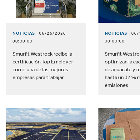
Sostenible.
lectrónica
Droguería y Limpieza d
NOTICIAS
06/26/2026
NOTICIAS
06/
00:00:00
00:00:00
Smurfit Westrock recibe la
Smurfit Westroc
certificación Top Employer
optimizan la ca
como una de las mejores
de aguacate y 
empresas para trabajar
hasta un 32 % 
emisiones