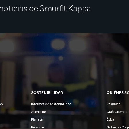
s noticias de Smurfit Kappa
SOSTENIBILIDAD
QUIÉNES S
ón
Informes de sostenibilidad
Resumen
Acerca de
Qué hacemos
Planeta
Ética
Personas
Gobierno Corp