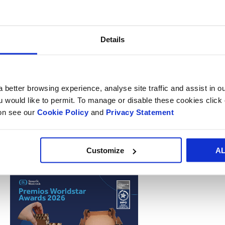
Details
NOTICIAS
03/26/2026
NOTICIAS
02/
00:00:00
00:00:00
 better browsing experience, analyse site traffic and assist in o
Smurfit Westrock, nombrado
ou would like to permit. To manage or disable these cookies clic
III Torneo de D
socio mundial de la Ryder Cup
ion see our
Cookie Policy
and
Privacy Statement
Universitario S
en el regreso del torneo a
Westrock
Irlanda
Customize
A