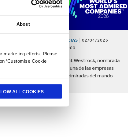
About
NOTICIAS
02/04/2026
05/2026
00:00:00
ur marketing efforts. Please
Smurfit Westrock, nombrada
k on ‘Customise Cookie
ebate
como una de las empresas
murfit
más admiradas del mundo
LLOW ALL COOKIES