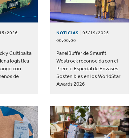
velocidad en todo el mundo.
el hogar
Panadería y pastelería
15/2026
NOTICIAS
05/19/2026
00:00:00
k y Cultipalta
PanelBuffer de Smurfit
dena logística
Westrock reconocida con el
mango con
Premio Especial de Envases
menos de
Sostenibles en los WorldStar
Awards 2026