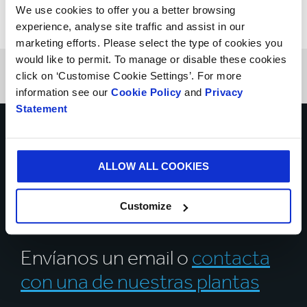
de suministro.
We use cookies to offer you a better browsing
experience, analyse site traffic and assist in our
marketing efforts. Please select the type of cookies you
would like to permit. To manage or disable these cookies
click on ‘Customise Cookie Settings’. For more
information see our
Cookie Policy
and
Privacy
Statement
¿Cómo podemos
ALLOW ALL COOKIES
ayudarte a resolver tus
retos empresariales?
Customize
Envíanos un email o
contacta
con una de nuestras plantas