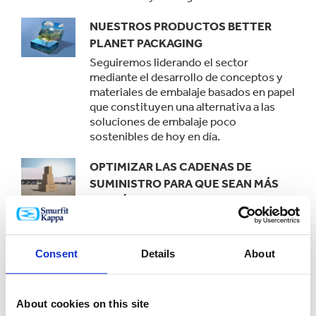
NUESTROS PRODUCTOS BETTER
PLANET PACKAGING
Seguiremos liderando el sector
mediante el desarrollo de conceptos y
materiales de embalaje basados en papel
que constituyen una alternativa a las
soluciones de embalaje poco
sostenibles de hoy en día.
OPTIMIZAR LAS CADENAS DE
SUMINISTRO PARA QUE SEAN MÁS
ECOLÓGICAS
Gracias a los amplios conocimientos
que poseemos en materia de embalajes
y de cadena de suministro nos permiten,
Consent
Details
About
a través del uso de nuestras
herramientas, determinar la huella de
carbono de nuestros clientes y reducir
About cookies on this site
su impacto medioambiental en la cadena