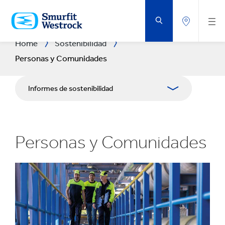
VOLVER
AL
CONTENIDO
PRINCIPAL
Home
Sostenibilidad
Personas y Comunidades
Informes de sostenibilidad
Acerca de
Personas y Comunidades
Planeta
Personas y Comunidades
Negocios impactantes
Centro de descargas