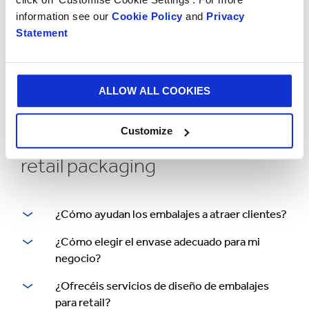
information see our
Cookie Policy
and
Privacy
Statement
ALLOW ALL COOKIES
Customize
Preguntas frecuentes sobre
retail packaging
¿Cómo ayudan los embalajes a atraer clientes?
Cuando se pretende atraer a los compradores
¿Cómo elegir el envase adecuado para mi
en un entorno retail, es esencial asegurarse de
negocio?
que el embalaje sea visible y reconocible. El
Trabajamos con muchos de los principales
¿Ofrecéis servicios de diseño de embalajes
retail packaging de Smurfit Kappa ayuda a que
minoristas y podemos ofrecer envases a
para retail?
tu producto destaque entre los de la