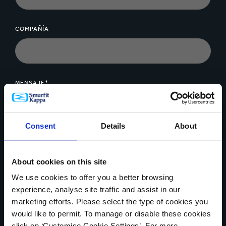
COMPAÑÍA
MENSAJE*
Consent
Details
About
About cookies on this site
Cargar archivo
We use cookies to offer you a better browsing
experience, analyse site traffic and assist in our
marketing efforts. Please select the type of cookies you
would like to permit. To manage or disable these cookies
Se pueden cargar hasta 5 de archivos. Máximo (5MB) por
click on ‘Customise Cookie Settings’. For more