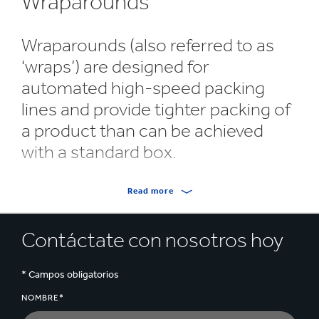
Wraparounds
Wraparounds (also referred to as
‘wraps’) are designed for
automated high-speed packing
lines and provide tighter packing of
a product than can be achieved
with a standard box.
Made from either corrugated or solid board,
Read more
wraparounds can provide a more cost effective
solution than a regular box.
Contáctate con nosotros hoy
Variations of wraparounds, such as a 4-panel
wraparound, can be designed to achieve maximum
* Campos obligatorios
cost effectiveness. We manufacture them tailored to
your requirements to ensure the ideal solution is
NOMBRE*
achieved.