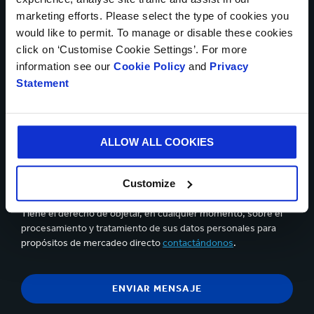
Cargar archivo
marketing efforts. Please select the type of cookies you
would like to permit. To manage or disable these cookies
click on ‘Customise Cookie Settings’. For more
information see our
Cookie Policy
and
Privacy
Statement
Se pueden cargar hasta 5 de archivos. Máximo (5MB) por
archivo
Sí, deseo recibir información actualizada de Smurfit
ALLOW ALL COOKIES
Kappa y acepto el contenido de la
declaración de privacidad.
Customize
Puedes darte de baja en cualquier momento utilizando el
vínculo que aparece en los correos electrónicos que recibas.
Tiene el derecho de objetar, en cualquier momento, sobre el
procesamiento y tratamiento de sus datos personales para
propósitos de mercadeo directo
contactándonos
.