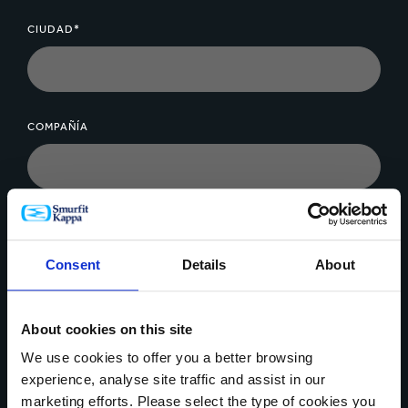
integradas. Una emplea el material de la caja para crear
la base de la estiba y no requiere componentes
CIUDAD*
adicionales. La otra requiere dos separadores de base
de cartón corrugado, que proporcionan una sólida base
de estiba para productos de hasta 250 kg.
COMPAÑÍA
Los empaques con estibas integradas se desechan
fácilmente y son 100% reciclables.
MENSAJE*
Consent
Details
About
About cookies on this site
We use cookies to offer you a better browsing
Cargar archivo
experience, analyse site traffic and assist in our
marketing efforts. Please select the type of cookies you