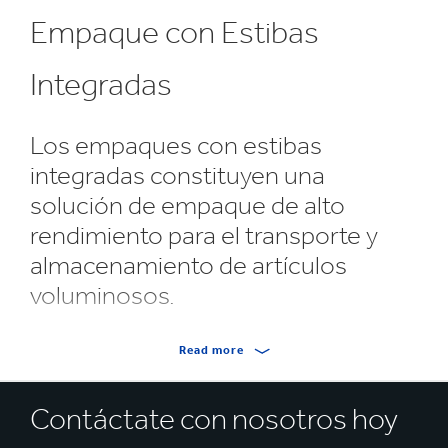
Empaque con Estibas
Integradas
Los empaques con estibas
integradas constituyen una
solución de empaque de alto
rendimiento para el transporte y
almacenamiento de artículos
voluminosos.
Esta solución cumple todas las funciones de un
Read more
empaque estándar con estiba, con la ventaja añadida
de tener una estiba de cartón corrugado diseñada en el
Contáctate con nosotros hoy
empaque.