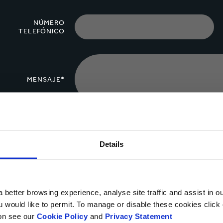
NÚMERO
TELEFÓNICO
MENSAJE*
Cargar archivo
Details
Sí, deseo recibir información actualizada de Smurfit Ka
 better browsing experience, analyse site traffic and assist in o
privacidad.
ou would like to permit. To manage or disable these cookies clic
ion see our
Cookie Policy
and
Privacy Statement
Puedes darte de baja en cualquier momento utilizando el vínculo que a