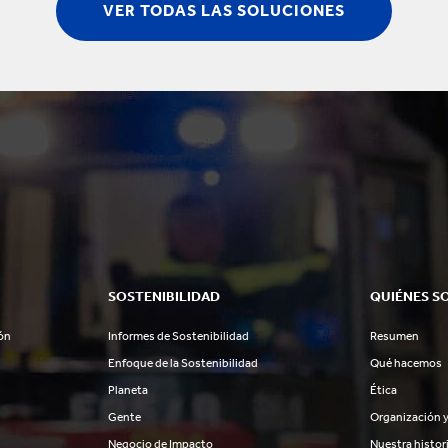
VER TODAS LAS SOLUCIONES
SOSTENIBILIDAD
QUIÉNES S
ón
Informes de Sostenibilidad
Resumen
Enfoque de la Sostenibilidad
Qué hacemos
Planeta
Ética
Gente
Organización y
Negocio de Impacto
Nuestra histor