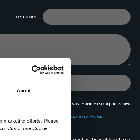
COMPAÑÍA
About
Se pueden cargar hasta 5 de archivos. Máximo (5MB) por archivo
ppa y acepto el contenido de la
declaración de
ur marketing efforts. Please
k on ‘Customise Cookie
parece en los correos electrónicos que recibas. Tiene el derecho de