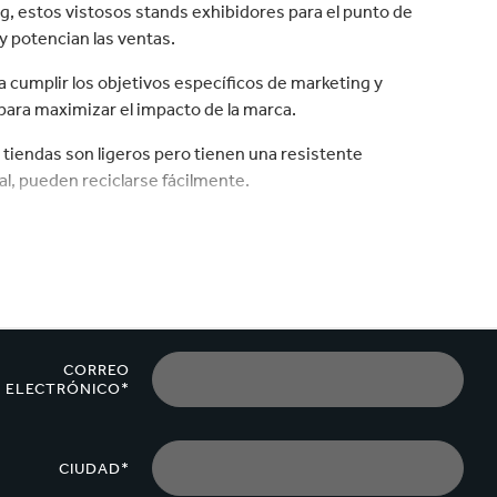
velocidad en todo el mundo.
plástico
Tabaco
g, estos vistosos stands exhibidores para el punto de
y potencian las ventas.
 cumplir los objetivos específicos de marketing y
 para maximizar el impacto de la marca.
 tiendas son ligeros pero tienen una resistente
al, pueden reciclarse fácilmente.
lementos adicionales como pantallas LCD, luces, módulos
taje sencillo, pero también pueden suministrarse
CORREO
ELECTRÓNICO*
CIUDAD*