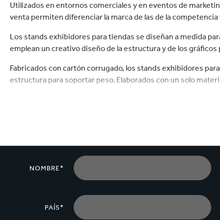
Commerce
Productos de caucho y 
Utilizados en entornos comerciales y en eventos de marketin
venta permiten diferenciar la marca de las de la competencia 
Los stands exhibidores para tiendas se diseñan a medida para
emplean un creativo diseño de la estructura y de los gráficos
Fabricados con cartón corrugado, los stands exhibidores para
estructura para soportar peso. Elaborados con un solo materi
Para potenciar el estilo de la marca, es posible incorporar e
de sonido y piezas móviles.
Estos exhibidores suelen suministrarse en plano para un mon
montados y con los productos.
NOMBRE*
PAÍS*