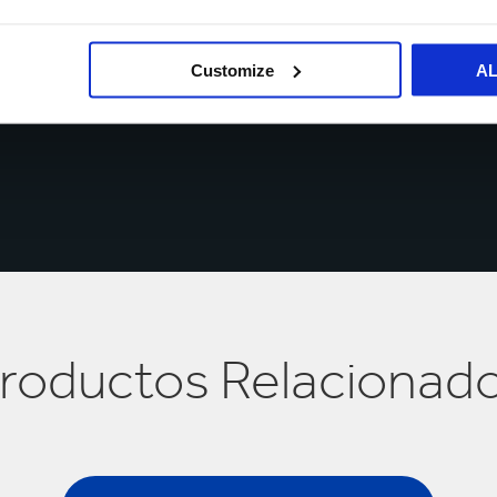
objetar, en cualquier momento, sobre el procesamiento y tratamiento 
contactándonos
.
Customize
A
roductos Relacionad