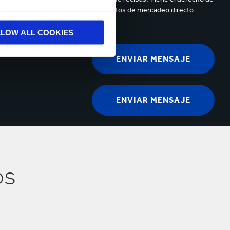
de sus datos personales para propósitos de mercadeo directo
LLOW ALL COOKIES
os