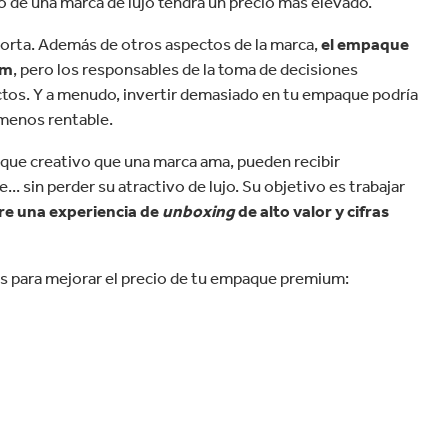
velocidad en todo el mundo.
to de una marca de lujo tendrá un precio más elevado.
plástico
Tabaco
porta. Además de otros aspectos de la marca,
el empaque
um
, pero los responsables de la toma de decisiones
tos. Y a menudo, invertir demasiado en tu empaque podría
 menos rentable.
que creativo que una marca ama, pueden recibir
.. sin perder su atractivo de lujo. Su objetivo es trabajar
tre una experiencia de
unboxing
de alto valor y cifras
os para mejorar el precio de tu empaque premium: