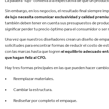
La palabra "lujo" conlleva a la expectativa de que un produc
Commerce
Productos de caucho y 
Sin embargo, en los negocios, el resultado final siempre im
de lujo necesita comunicar exclusividad y calidad premi
también deben tener en cuenta sus presupuestos de produc
significar perder tu precio óptimo para el consumidor o ser
Una vez que nuestros diseñadores crean un diseño de empa
solicitudes para encontrar formas de reducir el costo de este.
con las marcas hasta que logren
el equilibrio adecuado en
que hagan feliz al CFO.
Hay tres formas principales en las que pueden hacer cambi
Reemplazar materiales.
Cambiar la estructura.
Rediseñar por completo el empaque.