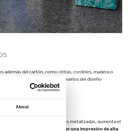
os
es además del cartón, como cintas, cordeles, madera o
enta el precio
, por lo que eliminarlos del diseño
sión decorativa
About
es texturizadas y las impresiones metalizadas, aumenta el
 forma más eficiente de obtener una impresión de alta