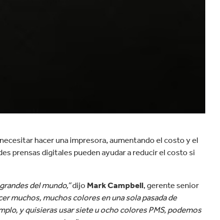
necesitar hacer una impresora, aumentando el costo y el
s prensas digitales pueden ayudar a reducir el costo si
 grandes del mundo,”
dijo
Mark Campbell
, gerente senior
er muchos, muchos colores en una sola pasada de
emplo, y quisieras usar siete u ocho colores PMS, podemos