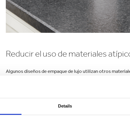
Reducir el uso de materiales atípic
Algunos diseños de empaque de lujo utilizan otros material
imanes y metal para cierres.
Usar múltiples materiales aum
generalmente reducirá el costo.
Aprovechar la tecnología de impre
Details
La impresión decorativa
, como el estampado, las impresion
precio del empaque. Por lo tanto, es importante entender
la