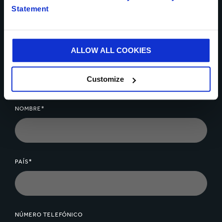
resolver los retos de tu
Statement
negocio
ALLOW ALL COOKIES
Contáctate con nosotros hoy
Customize
* Campos obligatorios
NOMBRE*
PAÍS*
NÚMERO TELEFÓNICO