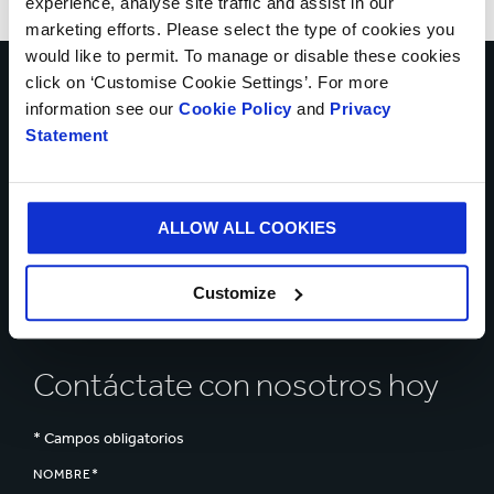
experience, analyse site traffic and assist in our
marketing efforts. Please select the type of cookies you
would like to permit. To manage or disable these cookies
click on ‘Customise Cookie Settings’. For more
Habla con nuestros
information see our
Cookie Policy
and
Privacy
Statement
expertos sobre cómo
podemos ayudarte a
ALLOW ALL COOKIES
resolver los retos de tu
Customize
negocio
Contáctate con nosotros hoy
* Campos obligatorios
NOMBRE*