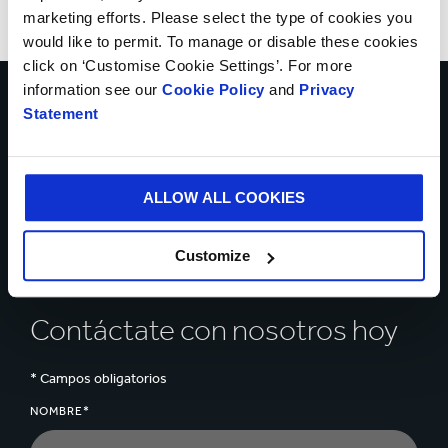
marketing efforts. Please select the type of cookies you
would like to permit. To manage or disable these cookies
click on ‘Customise Cookie Settings’. For more
information see our
Cookie Policy
and
Privacy
Statement
Habla con nuestros
expertos para ayudarte a
ALLOW ALL COOKIES
resolver los retos de tu
negocio
Customize
Contáctate con nosotros hoy
* Campos obligatorios
NOMBRE*