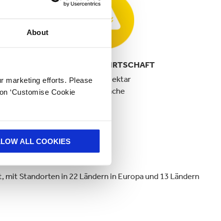
About
RECYCLING
FORSTWIRTSCHAFT
8 Mio. Tonnen
67.000 Hektar
ur marketing efforts. Please
recyceltes
Waldfläche
k on ‘Customise Cookie
Papier pro Jahr
LLOW ALL COOKIES
, mit Standorten in 22 Ländern in Europa und 13 Ländern