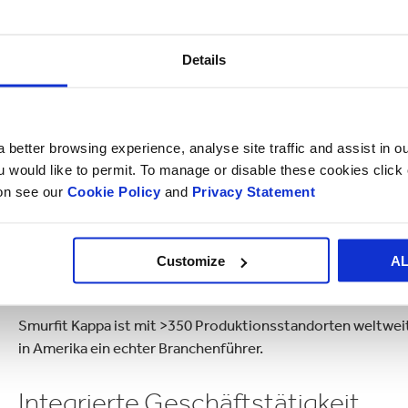
Details
VERPACKUNGEN
PAPIER
12.3 Mrd. m2
8.4 Mio. Tonnen
 better browsing experience, analyse site traffic and assist in o
pro Jahr
pro Jahr
ou would like to permit. To manage or disable these cookies clic
ion see our
Cookie Policy
and
Privacy Statement
Customize
A
Geografische Reichweite
Smurfit Kappa ist mit >350 Produktionsstandorten weltweit
in Amerika ein echter Branchenführer.
Integrierte Geschäftstätigkeit