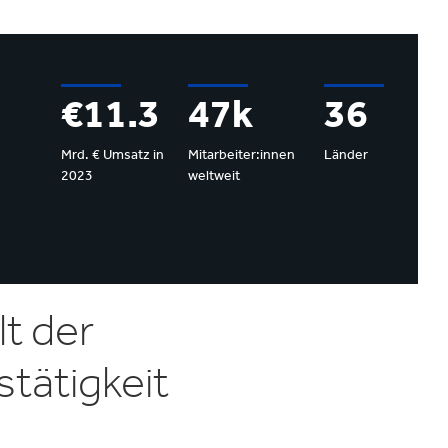
€11.3
47k
36
Mrd. € Umsatz in
Mitarbeiter:innen
Länder
2023
weltweit
lt der
tätigkeit