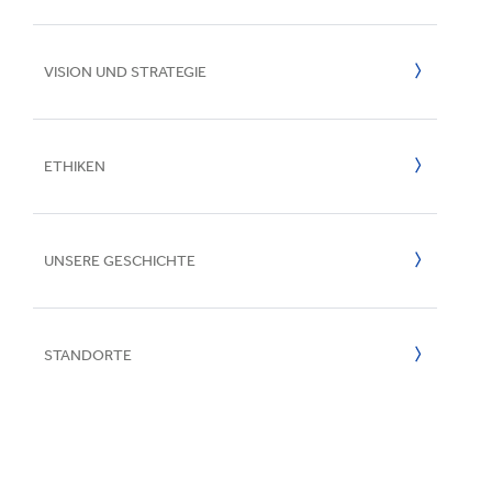
Inklusion & V
E
VISION UND STRATEGIE
ETHIKEN
CEO Verkündung
UNSERE GESCHICHTE
Speak Up Dienste
STANDORTE