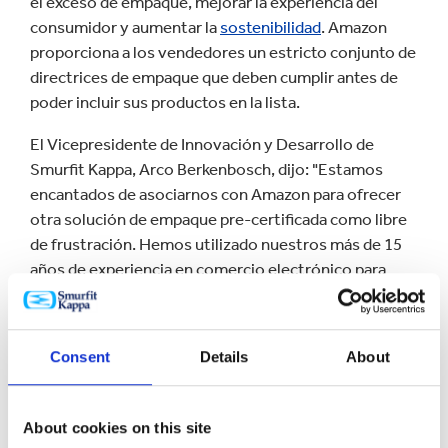
el exceso de empaque, mejorar la experiencia del
consumidor y aumentar la
sostenibilidad
. Amazon
proporciona a los vendedores un estricto conjunto de
directrices de empaque que deben cumplir antes de
poder incluir sus productos en la lista.
El Vicepresidente de Innovación y Desarrollo de
Smurfit Kappa, Arco Berkenbosch, dijo: "Estamos
encantados de asociarnos con Amazon para ofrecer
otra solución de empaque pre-certificada como libre
de frustración. Hemos utilizado nuestros más de 15
años de experiencia en comercio electrónico para
diseñar esta solución para el sector del vino directo al
consumidor, que sigue creciendo a un ritmo
fenomenal. Nuestro nuevo empaque 100% reciclable
Consent
Details
About
permitirá a las compañías que venden vino a través
del Marketplace de Amazon hacer llegar sus productos
al consumidor final con mayor rapidez, y la velocidad
About cookies on this site
de comercialización es un elemento diferenciador