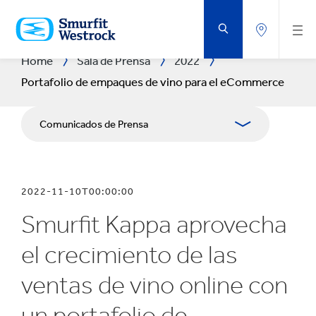
SALTAR
AL
CONTENIDO
PRINCIPAL
Home
Sala de Prensa
2022
Portafolio de empaques de vino para el eCommerce
Comunicados de Prensa
Publicaciones
2022-11-10T00:00:00
Relaciones con Prensa
Smurfit Kappa aprovecha
Blog
el crecimiento de las
ventas de vino online con
un portafolio de